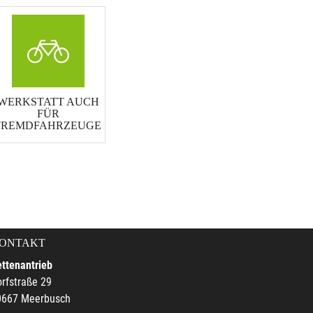
WERKSTATT AUCH
FÜR
FREMDFAHRZEUGE
ONTAKT
ttenantrieb
rfstraße 29
0667 Meerbusch