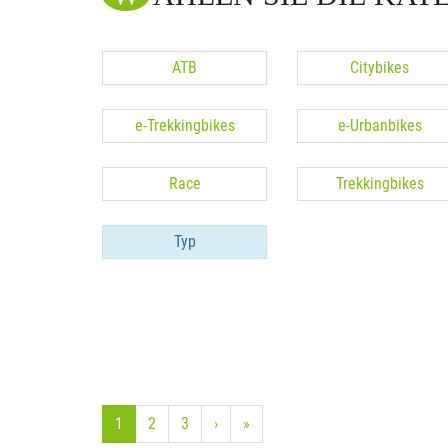
ATB
Citybikes
e-Trekkingbikes
e-Urbanbikes
Race
Trekkingbikes
Typ
1
2
3
›
»