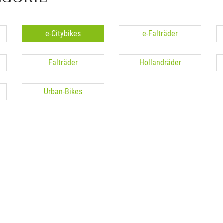
e-Citybikes
e-Falträder
Falträder
Hollandräder
Urban-Bikes