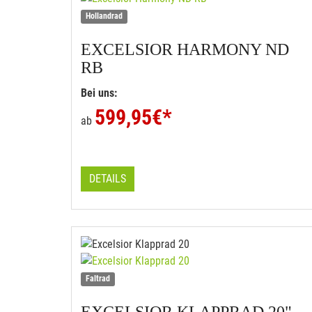
Hollandrad
EXCELSIOR
HARMONY ND
RB
Bei uns:
599,95
€*
ab
DETAILS
Faltrad