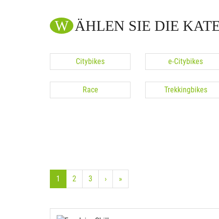
WÄHLEN SIE DIE KAT
Citybikes
e-Citybikes
Race
Trekkingbikes
1
2
3
›
»