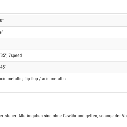
0"
e"
35", 7speed
45"
cid metallic, flip flop / acid metallic
rtsteuer. Alle Angaben sind ohne Gewähr und gelten, solange der Vor