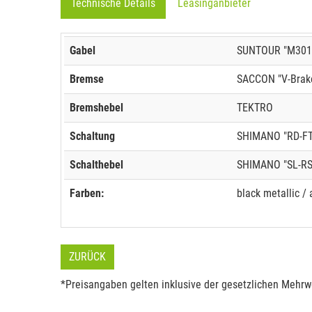
Technische Details
Leasinganbieter
Gabel
SUNTOUR "M301
Bremse
SACCON "V-Brak
Bremshebel
TEKTRO
Schaltung
SHIMANO "RD-FT
Schalthebel
SHIMANO "SL-RS
Farben:
black metallic / a
ZURÜCK
*Preisangaben gelten inklusive der gesetzlichen Mehrwe