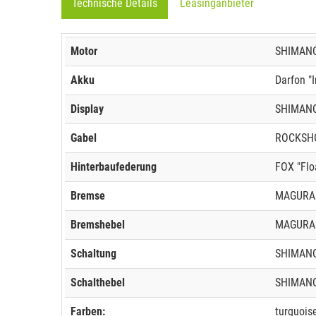
Technische Details
Leasinganbieter
Motor
SHIMANO 
Akku
Darfon "
Display
SHIMANO,
Gabel
ROCKSHOX
Hinterbaufederung
FOX "Flo
Bremse
MAGURA 
Bremshebel
MAGURA 
Schaltung
SHIMANO
Schalthebel
SHIMANO
Farben:
turquois