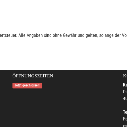
rtsteuer. Alle Angaben sind ohne Gewähr und gelten, solange der Vor
ÖFFNUNGSZEITEN
K
Ke
Jetzt geschlossen!
Do
4
Te
F