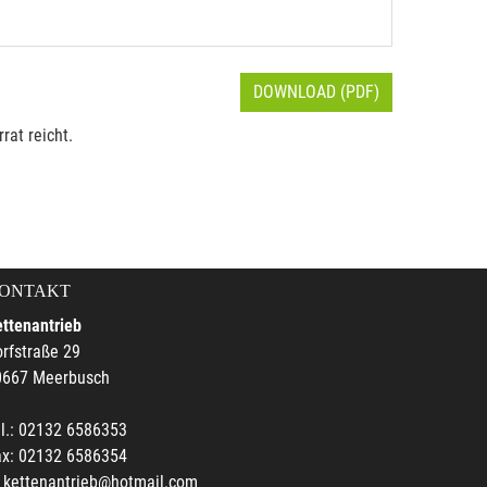
DOWNLOAD (PDF)
rat reicht.
ONTAKT
ttenantrieb
rfstraße 29
0667 Meerbusch
l.: 02132 6586353
ax: 02132 6586354
kettenantrieb@hotmail.com